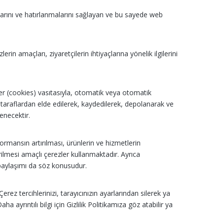
malarını ve hatırlanmalarını sağlayan ve bu sayede web
erin amaçları, ziyaretçilerin ihtiyaçlarına yönelik ilgilerini
ezler (cookies) vasıtasıyla, otomatik veya otomatik
ü taraflardan elde edilerek, kaydedilerek, depolanarak ve
enecektir.
formansın artırılması, ürünlerin ve hizmetlerin
irilmesi amaçlı çerezler kullanmaktadır. Ayrıca
i paylaşımı da söz konusudur.
ez tercihlerinizi, tarayıcınızın ayarlarından silerek ya
 ayrıntılı bilgi için Gizlilik Politikamıza göz atabilir ya