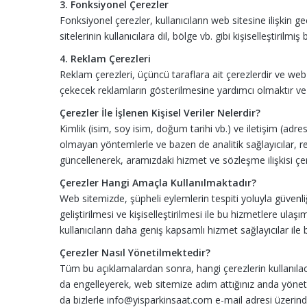
3. Fonksiyonel Çerezler
Fonksiyonel çerezler, kullanıcıların web sitesine ilişkin 
sitelerinin kullanıcılara dil, bölge vb. gibi kişiselleştiril
4. Reklam Çerezleri
Reklam çerezleri, üçüncü taraflara ait çerezlerdir ve web sit
çekecek reklamların gösterilmesine yardımcı olmaktır ve 
Çerezler İle İşlenen Kişisel Veriler Nelerdir?
Kimlik (isim, soy isim, doğum tarihi vb.) ve iletişim (adr
olmayan yöntemlerle ve bazen de analitik sağlayıcılar, rek
güncellenerek, aramızdaki hizmet ve sözleşme ilişkisi çe
Çerezler Hangi Amaçla Kullanılmaktadır?
Web sitemizde, şüpheli eylemlerin tespiti yoluyla güvenliğ
geliştirilmesi ve kişiselleştirilmesi ile bu hizmetlere ula
kullanıcıların daha geniş kapsamlı hizmet sağlayıcılar il
Çerezler Nasıl Yönetilmektedir?
Tüm bu açıklamalardan sonra, hangi çerezlerin kullanılacağ
da engelleyerek, web sitemize adım attığınız anda yönetebili
da bizlerle info@yisparkinsaat.com e-mail adresi üzerinden