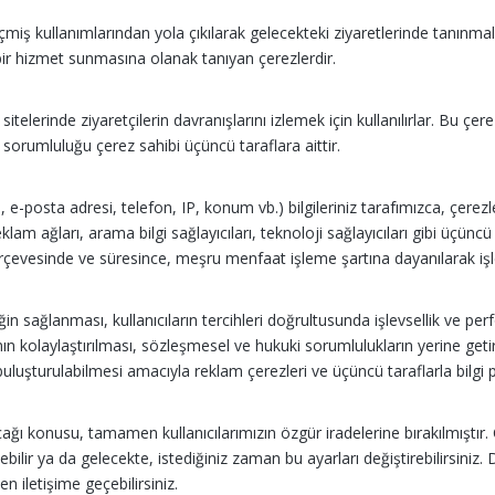
geçmiş kullanımlarından yola çıkılarak gelecekteki ziyaretlerinde tanın
miş bir hizmet sunmasına olanak tanıyan çerezlerdir.
elerinde ziyaretçilerin davranışlarını izlemek için kullanılırlar. Bu çerezl
sorumluluğu çerez sahibi üçüncü taraflara aittir.
es, e-posta adresi, telefon, IP, konum vb.) bilgileriniz tarafımızca, çer
lam ağları, arama bilgi sağlayıcıları, teknoloji sağlayıcıları gibi üçünc
rçevesinde ve süresince, meşru menfaat işleme şartına dayanılarak işl
in sağlanması, kullanıcıların tercihleri doğrultusunda işlevsellik ve per
şımın kolaylaştırılması, sözleşmesel ve hukuki sorumlulukların yerine get
e buluşturulabilmesi amacıyla reklam çerezleri ve üçüncü taraflarla bilg
ı konusu, tamamen kullanıcılarımızın özgür iradelerine bırakılmıştır. Çer
r ya da gelecekte, istediğiniz zaman bu ayarları değiştirebilirsiniz. Daha
 iletişime geçebilirsiniz.