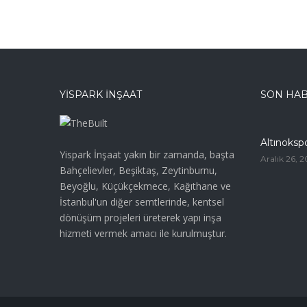
YISPARK İNŞAAT
SON HA
Altınoksp
Yispark İnşaat yakın bir zamanda, başta
Aralık 26, 2
Bahçelievler, Beşiktaş, Zeytinburnu,
Beyoğlu, Küçükçekmece, Kağıthane ve
İstanbul'un diğer semtlerinde, kentsel
dönüşüm projeleri üreterek yapı inşa
hizmeti vermek amacı ile kurulmuştur.