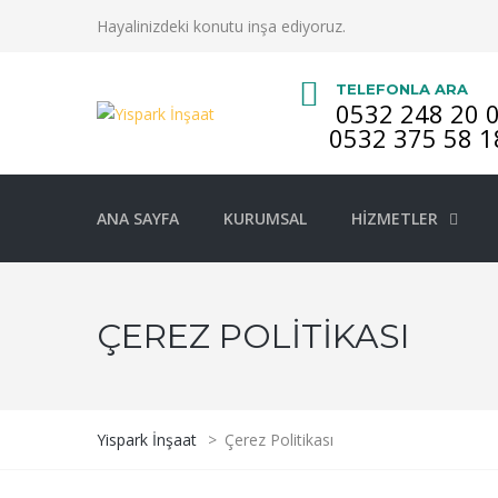
Hayalinizdeki konutu inşa ediyoruz.
TELEFONLA ARA
0532 248 20 
0532 375 58 1
ANA SAYFA
KURUMSAL
HIZMETLER
ÇEREZ POLITIKASI
Yispark İnşaat
>
Çerez Politikası