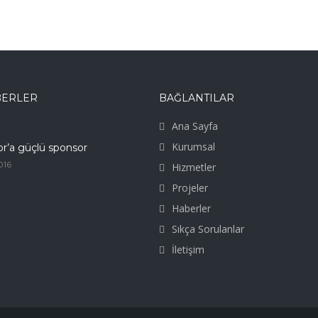
BERLER
BAĞLANTILAR
Ana Sayfa
Kurumsal
or’a güçlü sponsor
016
Hizmetler
Projeler
Haberler
Sıkça Sorulanlar
İletişim