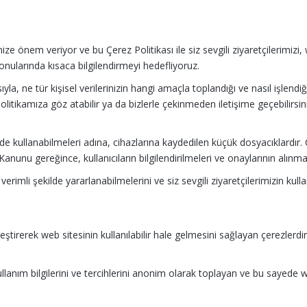
ğinize önem veriyor ve bu Çerez Politikası ile siz sevgili ziyaretçilerimi
konularında kısaca bilgilendirmeyi hedefliyoruz.
yla, ne tür kişisel verilerinizin hangi amaçla toplandığı ve nasıl işlendiğ
Politikamıza göz atabilir ya da bizlerle çekinmeden iletişime geçebilirsin
lde kullanabilmeleri adına, cihazlarına kaydedilen küçük dosyacıklardır. Çe
Kanunu gereğince, kullanıcıların bilgilendirilmeleri ve onaylarının alınm
verimli şekilde yararlanabilmelerini ve siz sevgili ziyaretçilerimizin kul
inleştirerek web sitesinin kullanılabilir hale gelmesini sağlayan çerezle
kullanım bilgilerini ve tercihlerini anonim olarak toplayan ve bu sayede