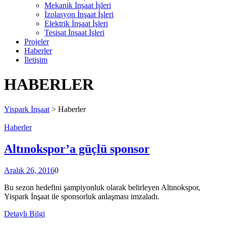
Mekanik İnşaat İşleri
İzolasyon İnşaat İşleri
Elektrik İnşaat İşleri
Tesisat İnşaat İşleri
Projeler
Haberler
İletişim
HABERLER
Yispark İnşaat
>
Haberler
Haberler
Altınokspor’a güçlü sponsor
Aralık 26, 2016
0
Bu sezon hedefini şampiyonluk olarak belirleyen Altınokspor,
Yispark İnşaat ile sponsorluk anlaşması imzaladı.
Detaylı Bilgi