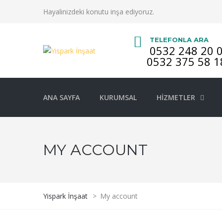
Hayalinizdeki konutu inşa ediyoruz.
TELEFONLA ARA
0532 248 20 
0532 375 58 1
ANA SAYFA
KURUMSAL
HIZMETLER
MY ACCOUNT
Yispark İnşaat
>
My account