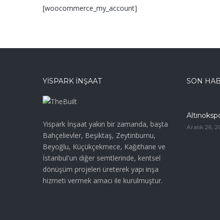
[woocommerce_my_account]
YISPARK İNŞAAT
SON HA
Altınoksp
Yispark İnşaat yakın bir zamanda, başta
Aralık 26, 2
Bahçelievler, Beşiktaş, Zeytinburnu,
Beyoğlu, Küçükçekmece, Kağıthane ve
İstanbul'un diğer semtlerinde, kentsel
dönüşüm projeleri üreterek yapı inşa
hizmeti vermek amacı ile kurulmuştur.