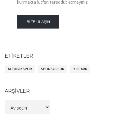
kurmakta lütfen tereddüt etmeyiniz.
BIZE ULAŞIN
ETIKETLER
ALTINOKSPOR
SPONSORLUK
YISPARK
ARŞIVLER
Arşivler