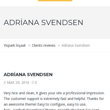
ADRIANA SVENDSEN
Yispark İnşaat
>
Clients reviews
>
Adriana Svendsen
ADRIANA SVENDSEN
Mart 29, 2016
0
Very nice and clean, it gives your site a professional impression.
The customer support is extremely fast and helpful. Thanks for
an awesome theme! Easy to configure, easy to use,
fast….perfect! Exceptional theme, possibly the best I’ve seen.